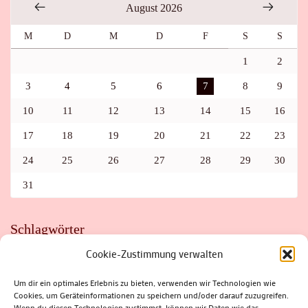
August 2026
M
D
M
D
F
S
S
1
2
3
4
5
6
7
8
9
10
11
12
13
14
15
16
17
18
19
20
21
22
23
24
25
26
27
28
29
30
31
Schlagwörter
Cookie-Zustimmung verwalten
ADAC
AUTO
AUTOMEILE
BIOSPHÄRENRESERVAT THÜRINGER WALD
BORKENKÄFER
FAHRRAD
FLOHMARKT
FOLK
GEWINNSPIEL
HITZE
Um dir ein optimales Erlebnis zu bieten, verwenden wir Technologien wie
HITZEFALLE AUTO
IRISH DANCE
JAZZ
KABARETT
Cookies, um Geräteinformationen zu speichern und/oder darauf zuzugreifen.
KINDER
KIRMES
KLASSIK
KLEINE SUHLER REIHE
Wenn du diesen Technologien zustimmst, können wir Daten wie das
KRIMI
KULTUR
LESUNG
LOTTO
MEININGEN