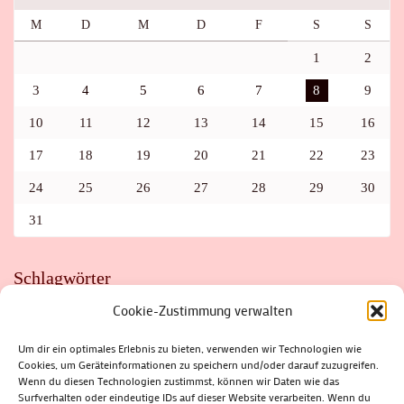
M
D
M
D
F
S
S
1
2
3
4
5
6
7
8
9
10
11
12
13
14
15
16
17
18
19
20
21
22
23
24
25
26
27
28
29
30
31
Schlagwörter
Cookie-Zustimmung verwalten
ADAC
AUTO
AUTOMEILE
BIOSPHÄRENRESERVAT THÜRINGER WALD
BORKENKÄFER
FAHRRAD
FLOHMARKT
FOLK
GEWINNSPIEL
HITZE
Um dir ein optimales Erlebnis zu bieten, verwenden wir Technologien wie
HITZEFALLE AUTO
IRISH DANCE
JAZZ
KABARETT
Cookies, um Geräteinformationen zu speichern und/oder darauf zuzugreifen.
KINDER
KIRMES
KLASSIK
KLEINE SUHLER REIHE
Wenn du diesen Technologien zustimmst, können wir Daten wie das
KRIMI
KULTUR
LESUNG
LOTTO
MEININGEN
PARASITEN
PILZE
SCHLEUSINGEN
SCHULWEG
Surfverhalten oder eindeutige IDs auf dieser Website verarbeiten. Wenn du
SOMMERFERIEN
SPORT
SRH
STADTFEST