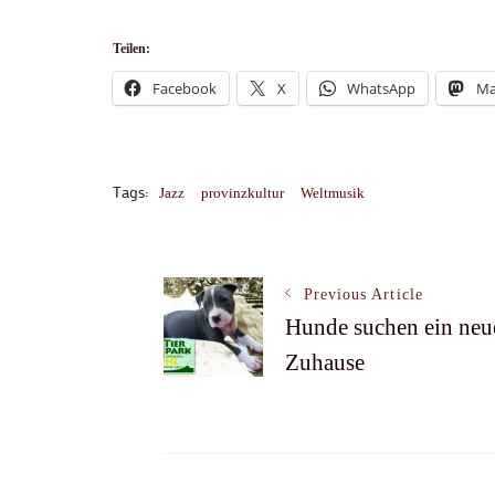
Teilen:
Facebook
X
WhatsApp
Ma
Tags:
Jazz
provinzkultur
Weltmusik
Post
Previous Article
Hunde suchen ein neu
Navigation
Zuhause