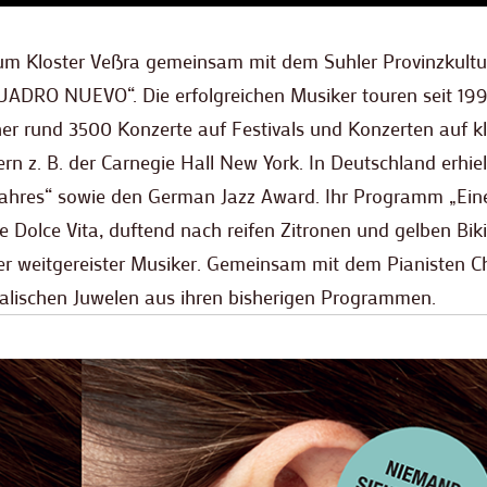
m Kloster Veßra gemeinsam mit dem Suhler Provinzkultur
UADRO NUEVO“. Die erfolgreichen Musiker touren seit 19
er rund 3500 Konzerte auf Festivals und Konzerten auf k
 z. B. der Carnegie Hall New York. In Deutschland erhiel
Jahres“ sowie den German Jazz Award. Ihr Programm „Ein
Dolce Vita, duftend nach reifen Zitronen und gelben Biki
r weitgereister Musiker. Gemeinsam mit dem Pianisten Ch
kalischen Juwelen aus ihren bisherigen Programmen.