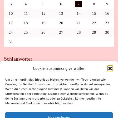
3
4
5
6
7
8
9
10
11
12
13
14
15
16
17
18
19
20
21
22
23
24
25
26
27
28
29
30
31
Schlagwörter
Cookie-Zustimmung verwalten
ADAC
AUTO
AUTOMEILE
BIOSPHÄRENRESERVAT THÜRINGER WALD
BORKENKÄFER
FAHRRAD
FLOHMARKT
FOLK
GEWINNSPIEL
HITZE
Um dir ein optimales Erlebnis zu bieten, verwenden wir Technologien wie
HITZEFALLE AUTO
IRISH DANCE
JAZZ
KABARETT
Cookies, um Geräteinformationen zu speichern und/oder darauf zuzugreifen.
KINDER
KIRMES
KLASSIK
KLEINE SUHLER REIHE
Wenn du diesen Technologien zustimmst, können wir Daten wie das
KRIMI
KULTUR
LESUNG
LOTTO
MEININGEN
PARASITEN
PILZE
SCHLEUSINGEN
SCHULWEG
Surfverhalten oder eindeutige IDs auf dieser Website verarbeiten. Wenn du
SOMMERFERIEN
SPORT
SRH
STADTFEST
deine Zustimmung nicht erteilst oder zurückziehst, können bestimmte
STADTMARKETING
STRASSENSPERRUNG
SUHL
SUHLER FRÜHLING
SUHLER STADTMARKETING
TANZEN
Merkmale und Funktionen beeinträchtigt werden.
THÜRINGENFORST
THÜRINGER WALD
URLAUB
VERANSTALTUNGEN
WALD
WALDBRAND
WINTER
ZELLA-MEHLIS
Akzeptieren