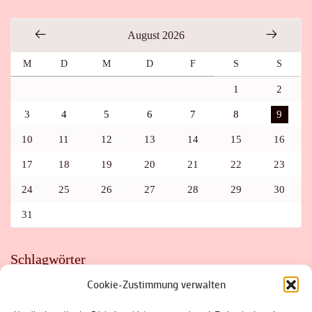
August 2026
M
D
M
D
F
S
S
1
2
3
4
5
6
7
8
9
10
11
12
13
14
15
16
17
18
19
20
21
22
23
24
25
26
27
28
29
30
31
Schlagwörter
Cookie-Zustimmung verwalten
ADAC
AUTO
AUTOMEILE
BIOSPHÄRENRESERVAT THÜRINGER WALD
BORKENKÄFER
FAHRRAD
FLOHMARKT
FOLK
GEWINNSPIEL
HITZE