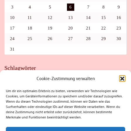
3
4
5
6
7
8
9
10
11
12
13
14
15
16
17
18
19
20
21
22
23
24
25
26
27
28
29
30
31
Schlagwörter
Cookie-Zustimmung verwalten
ADAC
AUTO
AUTOMEILE
BIOSPHÄRENRESERVAT THÜRINGER WALD
BORKENKÄFER
FAHRRAD
FLOHMARKT
FOLK
GEWINNSPIEL
HITZE
Um dir ein optimales Erlebnis zu bieten, verwenden wir Technologien wie
HITZEFALLE AUTO
IRISH DANCE
JAZZ
KABARETT
Cookies, um Geräteinformationen zu speichern und/oder darauf zuzugreifen.
KINDER
KIRMES
KLASSIK
KLEINE SUHLER REIHE
Wenn du diesen Technologien zustimmst, können wir Daten wie das
KRIMI
KULTUR
LESUNG
LOTTO
MEININGEN
PARASITEN
PILZE
SCHLEUSINGEN
SCHULWEG
Surfverhalten oder eindeutige IDs auf dieser Website verarbeiten. Wenn du
SOMMERFERIEN
SPORT
SRH
STADTFEST
deine Zustimmung nicht erteilst oder zurückziehst, können bestimmte
STADTMARKETING
STRASSENSPERRUNG
SUHL
SUHLER FRÜHLING
SUHLER STADTMARKETING
TANZEN
Merkmale und Funktionen beeinträchtigt werden.
THÜRINGENFORST
THÜRINGER WALD
URLAUB
VERANSTALTUNGEN
WALD
WALDBRAND
WINTER
ZELLA-MEHLIS