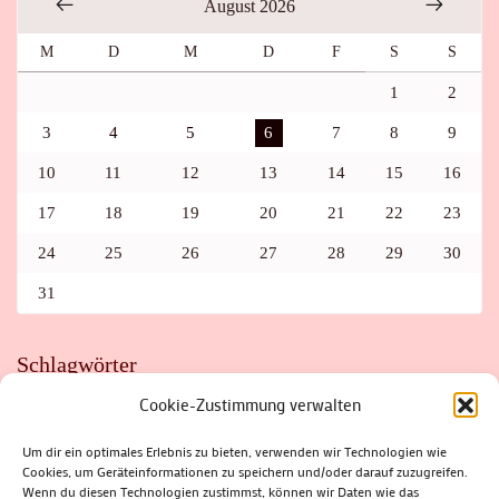
August 2026
M
D
M
D
F
S
S
1
2
3
4
5
6
7
8
9
10
11
12
13
14
15
16
17
18
19
20
21
22
23
24
25
26
27
28
29
30
31
Schlagwörter
Cookie-Zustimmung verwalten
ADAC
AUTO
AUTOMEILE
BIOSPHÄRENRESERVAT THÜRINGER WALD
BORKENKÄFER
FAHRRAD
FLOHMARKT
FOLK
GEWINNSPIEL
HITZE
Um dir ein optimales Erlebnis zu bieten, verwenden wir Technologien wie
HITZEFALLE AUTO
IRISH DANCE
JAZZ
KABARETT
Cookies, um Geräteinformationen zu speichern und/oder darauf zuzugreifen.
KINDER
KIRMES
KLASSIK
KLEINE SUHLER REIHE
Wenn du diesen Technologien zustimmst, können wir Daten wie das
KRIMI
KULTUR
LESUNG
LOTTO
MEININGEN