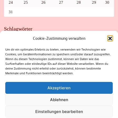
24
25
26
27
28
29
30
31
Schlagwörter
Cookie-Zustimmung verwalten
ADAC
AUTO
AUTOMEILE
BIOSPHÄRENRESERVAT THÜRINGER WALD
BORKENKÄFER
FAHRRAD
FLOHMARKT
FOLK
GEWINNSPIEL
HITZE
Um dir ein optimales Erlebnis zu bieten, verwenden wir Technologien wie
HITZEFALLE AUTO
IRISH DANCE
JAZZ
KABARETT
Cookies, um Geräteinformationen zu speichern und/oder darauf zuzugreifen.
KINDER
KIRMES
KLASSIK
KLEINE SUHLER REIHE
Wenn du diesen Technologien zustimmst, können wir Daten wie das
KRIMI
KULTUR
LESUNG
LOTTO
MEININGEN
PARASITEN
PILZE
SCHLEUSINGEN
SCHULWEG
Surfverhalten oder eindeutige IDs auf dieser Website verarbeiten. Wenn du
SOMMERFERIEN
SPORT
SRH
STADTFEST
deine Zustimmung nicht erteilst oder zurückziehst, können bestimmte
STADTMARKETING
STRASSENSPERRUNG
SUHL
SUHLER FRÜHLING
SUHLER STADTMARKETING
TANZEN
Merkmale und Funktionen beeinträchtigt werden.
THÜRINGENFORST
THÜRINGER WALD
URLAUB
VERANSTALTUNGEN
WALD
WALDBRAND
WINTER
ZELLA-MEHLIS
Akzeptieren
Ablehnen
(c) Rhön-Rennsteig-Verlag 2024. Alle Rechte vorbehalten.
Blossom
Einstellungen bearbeiten
Magazine | Developed By
Blossom Themes
.
Powered by