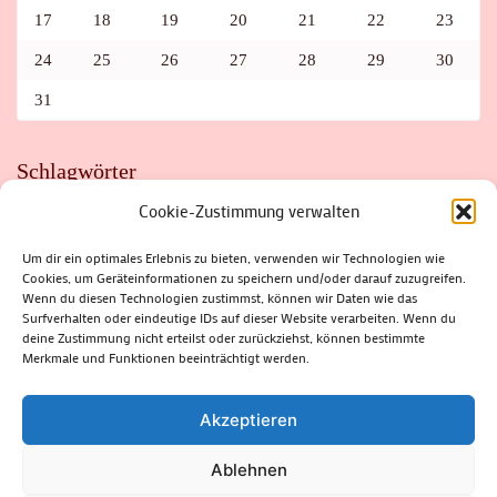
17
18
19
20
21
22
23
24
25
26
27
28
29
30
31
Schlagwörter
Cookie-Zustimmung verwalten
ADAC
AUTO
AUTOMEILE
BIOSPHÄRENRESERVAT THÜRINGER WALD
BORKENKÄFER
FAHRRAD
FLOHMARKT
FOLK
GEWINNSPIEL
HITZE
Um dir ein optimales Erlebnis zu bieten, verwenden wir Technologien wie
HITZEFALLE AUTO
IRISH DANCE
JAZZ
KABARETT
Cookies, um Geräteinformationen zu speichern und/oder darauf zuzugreifen.
KINDER
KIRMES
KLASSIK
KLEINE SUHLER REIHE
Wenn du diesen Technologien zustimmst, können wir Daten wie das
KRIMI
KULTUR
LESUNG
LOTTO
MEININGEN
PARASITEN
PILZE
SCHLEUSINGEN
SCHULWEG
Surfverhalten oder eindeutige IDs auf dieser Website verarbeiten. Wenn du
SOMMERFERIEN
SPORT
SRH
STADTFEST
deine Zustimmung nicht erteilst oder zurückziehst, können bestimmte
STADTMARKETING
STRASSENSPERRUNG
SUHL
SUHLER FRÜHLING
SUHLER STADTMARKETING
TANZEN
Merkmale und Funktionen beeinträchtigt werden.
THÜRINGENFORST
THÜRINGER WALD
URLAUB
VERANSTALTUNGEN
WALD
WALDBRAND
WINTER
ZELLA-MEHLIS
Akzeptieren
Ablehnen