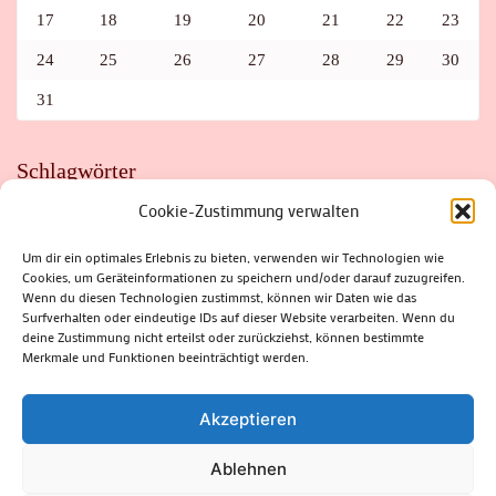
17
18
19
20
21
22
23
24
25
26
27
28
29
30
31
Schlagwörter
Cookie-Zustimmung verwalten
ADAC
AUTO
AUTOMEILE
BIOSPHÄRENRESERVAT THÜRINGER WALD
BORKENKÄFER
FAHRRAD
FLOHMARKT
FOLK
GEWINNSPIEL
HITZE
Um dir ein optimales Erlebnis zu bieten, verwenden wir Technologien wie
HITZEFALLE AUTO
IRISH DANCE
JAZZ
KABARETT
Cookies, um Geräteinformationen zu speichern und/oder darauf zuzugreifen.
KINDER
KIRMES
KLASSIK
KLEINE SUHLER REIHE
Wenn du diesen Technologien zustimmst, können wir Daten wie das
KRIMI
KULTUR
LESUNG
LOTTO
MEININGEN
PARASITEN
PILZE
SCHLEUSINGEN
SCHULWEG
Surfverhalten oder eindeutige IDs auf dieser Website verarbeiten. Wenn du
SOMMERFERIEN
SPORT
SRH
STADTFEST
deine Zustimmung nicht erteilst oder zurückziehst, können bestimmte
STADTMARKETING
STRASSENSPERRUNG
SUHL
SUHLER FRÜHLING
SUHLER STADTMARKETING
TANZEN
Merkmale und Funktionen beeinträchtigt werden.
THÜRINGENFORST
THÜRINGER WALD
URLAUB
VERANSTALTUNGEN
WALD
WALDBRAND
WINTER
ZELLA-MEHLIS
Akzeptieren
Ablehnen