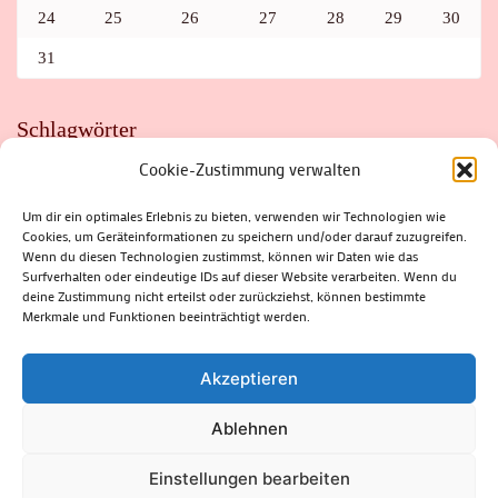
24
25
26
27
28
29
30
31
Schlagwörter
Cookie-Zustimmung verwalten
ADAC
AUTO
AUTOMEILE
BIOSPHÄRENRESERVAT THÜRINGER WALD
BORKENKÄFER
FAHRRAD
FLOHMARKT
FOLK
GEWINNSPIEL
HITZE
Um dir ein optimales Erlebnis zu bieten, verwenden wir Technologien wie
HITZEFALLE AUTO
IRISH DANCE
JAZZ
KABARETT
Cookies, um Geräteinformationen zu speichern und/oder darauf zuzugreifen.
KINDER
KIRMES
KLASSIK
KLEINE SUHLER REIHE
Wenn du diesen Technologien zustimmst, können wir Daten wie das
KRIMI
KULTUR
LESUNG
LOTTO
MEININGEN
PARASITEN
PILZE
SCHLEUSINGEN
SCHULWEG
Surfverhalten oder eindeutige IDs auf dieser Website verarbeiten. Wenn du
SOMMERFERIEN
SPORT
SRH
STADTFEST
deine Zustimmung nicht erteilst oder zurückziehst, können bestimmte
STADTMARKETING
STRASSENSPERRUNG
SUHL
SUHLER FRÜHLING
SUHLER STADTMARKETING
TANZEN
Merkmale und Funktionen beeinträchtigt werden.
THÜRINGENFORST
THÜRINGER WALD
URLAUB
VERANSTALTUNGEN
WALD
WALDBRAND
WINTER
ZELLA-MEHLIS
Akzeptieren
Ablehnen
(c) Rhön-Rennsteig-Verlag 2024. Alle Rechte vorbehalten.
Blossom
Einstellungen bearbeiten