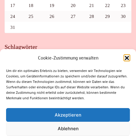
17
18
19
20
21
22
23
24
25
26
27
28
29
30
31
Schlagwörter
Cookie-Zustimmung verwalten
ADAC
AUTO
AUTOMEILE
BIOSPHÄRENRESERVAT THÜRINGER WALD
BORKENKÄFER
FAHRRAD
FLOHMARKT
FOLK
GEWINNSPIEL
HITZE
Um dir ein optimales Erlebnis zu bieten, verwenden wir Technologien wie
HITZEFALLE AUTO
IRISH DANCE
JAZZ
KABARETT
Cookies, um Geräteinformationen zu speichern und/oder darauf zuzugreifen.
KINDER
KIRMES
KLASSIK
KLEINE SUHLER REIHE
Wenn du diesen Technologien zustimmst, können wir Daten wie das
KRIMI
KULTUR
LESUNG
LOTTO
MEININGEN
PARASITEN
PILZE
SCHLEUSINGEN
SCHULWEG
Surfverhalten oder eindeutige IDs auf dieser Website verarbeiten. Wenn du
SOMMERFERIEN
SPORT
SRH
STADTFEST
deine Zustimmung nicht erteilst oder zurückziehst, können bestimmte
STADTMARKETING
STRASSENSPERRUNG
SUHL
SUHLER FRÜHLING
SUHLER STADTMARKETING
TANZEN
Merkmale und Funktionen beeinträchtigt werden.
THÜRINGENFORST
THÜRINGER WALD
URLAUB
VERANSTALTUNGEN
WALD
WALDBRAND
WINTER
ZELLA-MEHLIS
Akzeptieren
Ablehnen