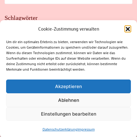
Schlagwörter
Cookie-Zustimmung verwalten
ADAC
AUTO
AUTOMEILE
BIOSPHÄRENRESERVAT THÜRINGER WALD
BORKENKÄFER
FAHRRAD
FLOHMARKT
FOLK
GEWINNSPIEL
HITZE
Um dir ein optimales Erlebnis zu bieten, verwenden wir Technologien wie
HITZEFALLE AUTO
IRISH DANCE
JAZZ
KABARETT
Cookies, um Geräteinformationen zu speichern und/oder darauf zuzugreifen.
KINDER
KIRMES
KLASSIK
KLEINE SUHLER REIHE
KRIMI
KULTUR
LESUNG
LOTTO
MEININGEN
Wenn du diesen Technologien zustimmst, können wir Daten wie das
PARASITEN
PILZE
SCHLEUSINGEN
SCHULWEG
Surfverhalten oder eindeutige IDs auf dieser Website verarbeiten. Wenn du
SOMMERFERIEN
SPORT
SRH
STADTFEST
deine Zustimmung nicht erteilst oder zurückziehst, können bestimmte
STADTMARKETING
STRASSENSPERRUNG
SUHL
SUHLER FRÜHLING
SUHLER STADTMARKETING
TANZEN
Merkmale und Funktionen beeinträchtigt werden.
THÜRINGENFORST
THÜRINGER WALD
URLAUB
VERANSTALTUNGEN
WALD
WALDBRAND
WINTER
ZELLA-MEHLIS
Akzeptieren
Ablehnen
(c) Rhön-Rennsteig-Verlag 2024. Alle Rechte vorbehalten.
Blossom
Einstellungen bearbeiten
Magazine | Developed By
Blossom Themes
.
Powered by
WordPress
.
Datenschutzerklärung
Datenschutzerklärung
Impressum