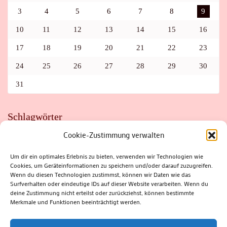
3
4
5
6
7
8
9
10
11
12
13
14
15
16
17
18
19
20
21
22
23
24
25
26
27
28
29
30
31
Schlagwörter
Cookie-Zustimmung verwalten
ADAC
AUTO
AUTOMEILE
BIOSPHÄRENRESERVAT THÜRINGER WALD
BORKENKÄFER
FAHRRAD
FLOHMARKT
FOLK
GEWINNSPIEL
HITZE
Um dir ein optimales Erlebnis zu bieten, verwenden wir Technologien wie
HITZEFALLE AUTO
IRISH DANCE
JAZZ
KABARETT
Cookies, um Geräteinformationen zu speichern und/oder darauf zuzugreifen.
KINDER
KIRMES
KLASSIK
KLEINE SUHLER REIHE
Wenn du diesen Technologien zustimmst, können wir Daten wie das
KRIMI
KULTUR
LESUNG
LOTTO
MEININGEN
PARASITEN
PILZE
SCHLEUSINGEN
SCHULWEG
Surfverhalten oder eindeutige IDs auf dieser Website verarbeiten. Wenn du
SOMMERFERIEN
SPORT
SRH
STADTFEST
deine Zustimmung nicht erteilst oder zurückziehst, können bestimmte
STADTMARKETING
STRASSENSPERRUNG
SUHL
SUHLER FRÜHLING
SUHLER STADTMARKETING
TANZEN
Merkmale und Funktionen beeinträchtigt werden.
THÜRINGENFORST
THÜRINGER WALD
URLAUB
VERANSTALTUNGEN
WALD
WALDBRAND
WINTER
ZELLA-MEHLIS