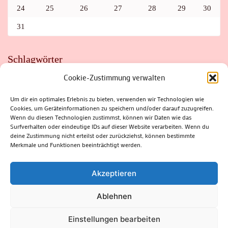
24
25
26
27
28
29
30
31
Schlagwörter
Cookie-Zustimmung verwalten
ADAC
AUTO
AUTOMEILE
BIOSPHÄRENRESERVAT THÜRINGER WALD
BORKENKÄFER
FAHRRAD
FLOHMARKT
FOLK
GEWINNSPIEL
HITZE
Um dir ein optimales Erlebnis zu bieten, verwenden wir Technologien wie
HITZEFALLE AUTO
IRISH DANCE
JAZZ
KABARETT
Cookies, um Geräteinformationen zu speichern und/oder darauf zuzugreifen.
KINDER
KIRMES
KLASSIK
KLEINE SUHLER REIHE
Wenn du diesen Technologien zustimmst, können wir Daten wie das
KRIMI
KULTUR
LESUNG
LOTTO
MEININGEN
PARASITEN
PILZE
SCHLEUSINGEN
SCHULWEG
Surfverhalten oder eindeutige IDs auf dieser Website verarbeiten. Wenn du
SOMMERFERIEN
SPORT
SRH
STADTFEST
deine Zustimmung nicht erteilst oder zurückziehst, können bestimmte
STADTMARKETING
STRASSENSPERRUNG
SUHL
SUHLER FRÜHLING
SUHLER STADTMARKETING
TANZEN
Merkmale und Funktionen beeinträchtigt werden.
THÜRINGENFORST
THÜRINGER WALD
URLAUB
VERANSTALTUNGEN
WALD
WALDBRAND
WINTER
ZELLA-MEHLIS
Akzeptieren
Ablehnen
(c) Rhön-Rennsteig-Verlag 2024. Alle Rechte vorbehalten.
Blossom
Einstellungen bearbeiten