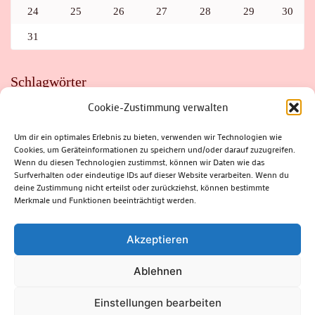
24
25
26
27
28
29
30
31
Schlagwörter
Cookie-Zustimmung verwalten
ADAC
AUTO
AUTOMEILE
BIOSPHÄRENRESERVAT THÜRINGER WALD
BORKENKÄFER
FAHRRAD
FLOHMARKT
FOLK
GEWINNSPIEL
HITZE
Um dir ein optimales Erlebnis zu bieten, verwenden wir Technologien wie
HITZEFALLE AUTO
IRISH DANCE
JAZZ
KABARETT
Cookies, um Geräteinformationen zu speichern und/oder darauf zuzugreifen.
KINDER
KIRMES
KLASSIK
KLEINE SUHLER REIHE
Wenn du diesen Technologien zustimmst, können wir Daten wie das
KRIMI
KULTUR
LESUNG
LOTTO
MEININGEN
PARASITEN
PILZE
SCHLEUSINGEN
SCHULWEG
Surfverhalten oder eindeutige IDs auf dieser Website verarbeiten. Wenn du
SOMMERFERIEN
SPORT
SRH
STADTFEST
deine Zustimmung nicht erteilst oder zurückziehst, können bestimmte
STADTMARKETING
STRASSENSPERRUNG
SUHL
SUHLER FRÜHLING
SUHLER STADTMARKETING
TANZEN
Merkmale und Funktionen beeinträchtigt werden.
THÜRINGENFORST
THÜRINGER WALD
URLAUB
VERANSTALTUNGEN
WALD
WALDBRAND
WINTER
ZELLA-MEHLIS
Akzeptieren
Ablehnen
(c) Rhön-Rennsteig-Verlag 2024. Alle Rechte vorbehalten.
Blossom
Einstellungen bearbeiten