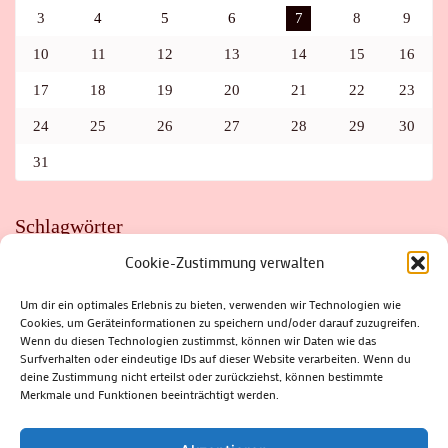
3
4
5
6
7
8
9
10
11
12
13
14
15
16
17
18
19
20
21
22
23
24
25
26
27
28
29
30
31
Schlagwörter
Cookie-Zustimmung verwalten
ADAC
AUTO
AUTOMEILE
BIOSPHÄRENRESERVAT THÜRINGER WALD
BORKENKÄFER
FAHRRAD
FLOHMARKT
FOLK
GEWINNSPIEL
HITZE
Um dir ein optimales Erlebnis zu bieten, verwenden wir Technologien wie
HITZEFALLE AUTO
IRISH DANCE
JAZZ
KABARETT
Cookies, um Geräteinformationen zu speichern und/oder darauf zuzugreifen.
KINDER
KIRMES
KLASSIK
KLEINE SUHLER REIHE
Wenn du diesen Technologien zustimmst, können wir Daten wie das
KRIMI
KULTUR
LESUNG
LOTTO
MEININGEN
PARASITEN
PILZE
SCHLEUSINGEN
SCHULWEG
Surfverhalten oder eindeutige IDs auf dieser Website verarbeiten. Wenn du
SOMMERFERIEN
SPORT
SRH
STADTFEST
deine Zustimmung nicht erteilst oder zurückziehst, können bestimmte
STADTMARKETING
STRASSENSPERRUNG
SUHL
SUHLER FRÜHLING
SUHLER STADTMARKETING
TANZEN
Merkmale und Funktionen beeinträchtigt werden.
THÜRINGENFORST
THÜRINGER WALD
URLAUB
VERANSTALTUNGEN
WALD
WALDBRAND
WINTER
ZELLA-MEHLIS