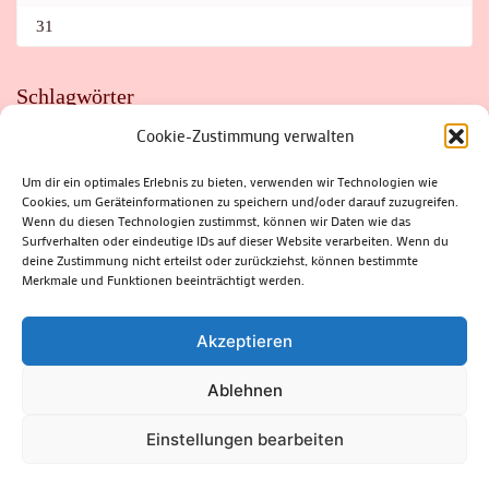
31
Schlagwörter
Cookie-Zustimmung verwalten
ADAC
AUTO
AUTOMEILE
BIOSPHÄRENRESERVAT THÜRINGER WALD
BORKENKÄFER
FAHRRAD
FLOHMARKT
FOLK
GEWINNSPIEL
HITZE
Um dir ein optimales Erlebnis zu bieten, verwenden wir Technologien wie
HITZEFALLE AUTO
IRISH DANCE
JAZZ
KABARETT
Cookies, um Geräteinformationen zu speichern und/oder darauf zuzugreifen.
KINDER
KIRMES
KLASSIK
KLEINE SUHLER REIHE
KRIMI
KULTUR
LESUNG
LOTTO
MEININGEN
Wenn du diesen Technologien zustimmst, können wir Daten wie das
PARASITEN
PILZE
SCHLEUSINGEN
SCHULWEG
Surfverhalten oder eindeutige IDs auf dieser Website verarbeiten. Wenn du
SOMMERFERIEN
SPORT
SRH
STADTFEST
deine Zustimmung nicht erteilst oder zurückziehst, können bestimmte
STADTMARKETING
STRASSENSPERRUNG
SUHL
SUHLER FRÜHLING
SUHLER STADTMARKETING
TANZEN
Merkmale und Funktionen beeinträchtigt werden.
THÜRINGENFORST
THÜRINGER WALD
URLAUB
VERANSTALTUNGEN
WALD
WALDBRAND
WINTER
ZELLA-MEHLIS
Akzeptieren
Ablehnen
(c) Rhön-Rennsteig-Verlag 2024. Alle Rechte vorbehalten.
Blossom
Einstellungen bearbeiten
Magazine | Developed By
Blossom Themes
.
Powered by
WordPress
.
Datenschutzerklärung