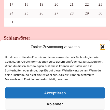
17
18
19
20
21
22
23
24
25
26
27
28
29
30
31
Schlagwörter
Cookie-Zustimmung verwalten
ADAC
AUTO
AUTOMEILE
BIOSPHÄRENRESERVAT THÜRINGER WALD
BORKENKÄFER
FAHRRAD
FLOHMARKT
FOLK
GEWINNSPIEL
HITZE
Um dir ein optimales Erlebnis zu bieten, verwenden wir Technologien wie
HITZEFALLE AUTO
IRISH DANCE
JAZZ
KABARETT
Cookies, um Geräteinformationen zu speichern und/oder darauf zuzugreifen.
KINDER
KIRMES
KLASSIK
KLEINE SUHLER REIHE
Wenn du diesen Technologien zustimmst, können wir Daten wie das
KRIMI
KULTUR
LESUNG
LOTTO
MEININGEN
PARASITEN
PILZE
SCHLEUSINGEN
SCHULWEG
Surfverhalten oder eindeutige IDs auf dieser Website verarbeiten. Wenn du
SOMMERFERIEN
SPORT
SRH
STADTFEST
deine Zustimmung nicht erteilst oder zurückziehst, können bestimmte
STADTMARKETING
STRASSENSPERRUNG
SUHL
SUHLER FRÜHLING
SUHLER STADTMARKETING
TANZEN
Merkmale und Funktionen beeinträchtigt werden.
THÜRINGENFORST
THÜRINGER WALD
URLAUB
VERANSTALTUNGEN
WALD
WALDBRAND
WINTER
ZELLA-MEHLIS
Akzeptieren
Ablehnen