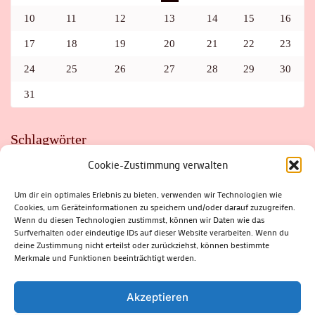
10
11
12
13
14
15
16
17
18
19
20
21
22
23
24
25
26
27
28
29
30
31
Schlagwörter
Cookie-Zustimmung verwalten
ADAC
AUTO
AUTOMEILE
BIOSPHÄRENRESERVAT THÜRINGER WALD
BORKENKÄFER
FAHRRAD
FLOHMARKT
FOLK
GEWINNSPIEL
HITZE
Um dir ein optimales Erlebnis zu bieten, verwenden wir Technologien wie
HITZEFALLE AUTO
IRISH DANCE
JAZZ
KABARETT
Cookies, um Geräteinformationen zu speichern und/oder darauf zuzugreifen.
KINDER
KIRMES
KLASSIK
KLEINE SUHLER REIHE
Wenn du diesen Technologien zustimmst, können wir Daten wie das
KRIMI
KULTUR
LESUNG
LOTTO
MEININGEN
PARASITEN
PILZE
SCHLEUSINGEN
SCHULWEG
Surfverhalten oder eindeutige IDs auf dieser Website verarbeiten. Wenn du
SOMMERFERIEN
SPORT
SRH
STADTFEST
deine Zustimmung nicht erteilst oder zurückziehst, können bestimmte
STADTMARKETING
STRASSENSPERRUNG
SUHL
SUHLER FRÜHLING
SUHLER STADTMARKETING
TANZEN
Merkmale und Funktionen beeinträchtigt werden.
THÜRINGENFORST
THÜRINGER WALD
URLAUB
VERANSTALTUNGEN
WALD
WALDBRAND
WINTER
ZELLA-MEHLIS
Akzeptieren