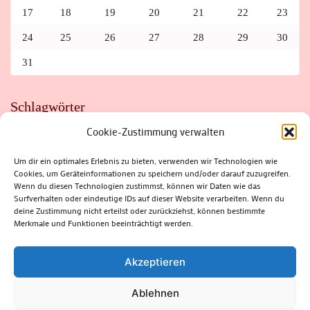
17
18
19
20
21
22
23
24
25
26
27
28
29
30
31
Schlagwörter
Cookie-Zustimmung verwalten
ADAC
AUTO
AUTOMEILE
BIOSPHÄRENRESERVAT THÜRINGER WALD
BORKENKÄFER
FAHRRAD
FLOHMARKT
FOLK
GEWINNSPIEL
HITZE
Um dir ein optimales Erlebnis zu bieten, verwenden wir Technologien wie
HITZEFALLE AUTO
IRISH DANCE
JAZZ
KABARETT
Cookies, um Geräteinformationen zu speichern und/oder darauf zuzugreifen.
KINDER
KIRMES
KLASSIK
KLEINE SUHLER REIHE
Wenn du diesen Technologien zustimmst, können wir Daten wie das
KRIMI
KULTUR
LESUNG
LOTTO
MEININGEN
PARASITEN
PILZE
SCHLEUSINGEN
SCHULWEG
Surfverhalten oder eindeutige IDs auf dieser Website verarbeiten. Wenn du
SOMMERFERIEN
SPORT
SRH
STADTFEST
deine Zustimmung nicht erteilst oder zurückziehst, können bestimmte
STADTMARKETING
STRASSENSPERRUNG
SUHL
SUHLER FRÜHLING
SUHLER STADTMARKETING
TANZEN
Merkmale und Funktionen beeinträchtigt werden.
THÜRINGENFORST
THÜRINGER WALD
URLAUB
VERANSTALTUNGEN
WALD
WALDBRAND
WINTER
ZELLA-MEHLIS
Akzeptieren
Ablehnen