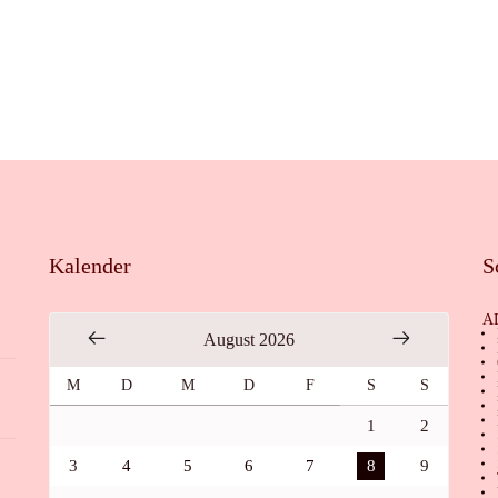
Kalender
S
A
August 2026
M
D
M
D
F
S
S
1
2
3
4
5
6
7
8
9