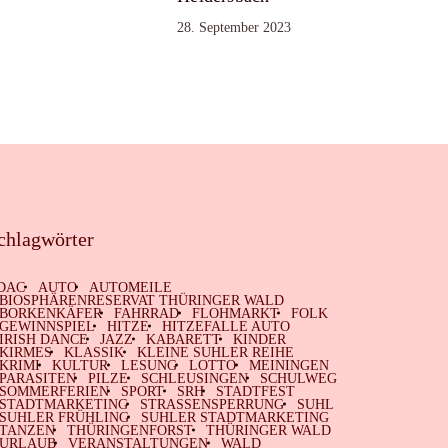
28. September 2023
chlagwörter
DAC
AUTO
AUTOMEILE
BIOSPHÄRENRESERVAT THÜRINGER WALD
BORKENKÄFER
FAHRRAD
FLOHMARKT
FOLK
GEWINNSPIEL
HITZE
HITZEFALLE AUTO
IRISH DANCE
JAZZ
KABARETT
KINDER
KIRMES
KLASSIK
KLEINE SUHLER REIHE
KRIMI
KULTUR
LESUNG
LOTTO
MEININGEN
PARASITEN
PILZE
SCHLEUSINGEN
SCHULWEG
SOMMERFERIEN
SPORT
SRH
STADTFEST
STADTMARKETING
STRASSENSPERRUNG
SUHL
SUHLER FRÜHLING
SUHLER STADTMARKETING
TANZEN
THÜRINGENFORST
THÜRINGER WALD
URLAUB
VERANSTALTUNGEN
WALD