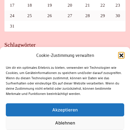
17
18
19
20
21
22
23
24
25
26
27
28
29
30
31
Schlagwörter
Cookie-Zustimmung verwalten
ADAC
AUTO
AUTOMEILE
BIOSPHÄRENRESERVAT THÜRINGER WALD
BORKENKÄFER
FAHRRAD
FLOHMARKT
FOLK
GEWINNSPIEL
HITZE
Um dir ein optimales Erlebnis zu bieten, verwenden wir Technologien wie
HITZEFALLE AUTO
IRISH DANCE
JAZZ
KABARETT
Cookies, um Geräteinformationen zu speichern und/oder darauf zuzugreifen.
KINDER
KIRMES
KLASSIK
KLEINE SUHLER REIHE
Wenn du diesen Technologien zustimmst, können wir Daten wie das
KRIMI
KULTUR
LESUNG
LOTTO
MEININGEN
PARASITEN
PILZE
SCHLEUSINGEN
SCHULWEG
Surfverhalten oder eindeutige IDs auf dieser Website verarbeiten. Wenn du
SOMMERFERIEN
SPORT
SRH
STADTFEST
deine Zustimmung nicht erteilst oder zurückziehst, können bestimmte
STADTMARKETING
STRASSENSPERRUNG
SUHL
SUHLER FRÜHLING
SUHLER STADTMARKETING
TANZEN
Merkmale und Funktionen beeinträchtigt werden.
THÜRINGENFORST
THÜRINGER WALD
URLAUB
VERANSTALTUNGEN
WALD
WALDBRAND
WINTER
ZELLA-MEHLIS
Akzeptieren
Ablehnen