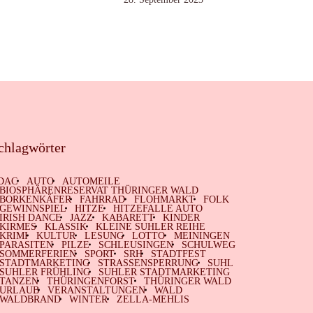
chlagwörter
DAC
AUTO
AUTOMEILE
BIOSPHÄRENRESERVAT THÜRINGER WALD
BORKENKÄFER
FAHRRAD
FLOHMARKT
FOLK
GEWINNSPIEL
HITZE
HITZEFALLE AUTO
IRISH DANCE
JAZZ
KABARETT
KINDER
KIRMES
KLASSIK
KLEINE SUHLER REIHE
KRIMI
KULTUR
LESUNG
LOTTO
MEININGEN
PARASITEN
PILZE
SCHLEUSINGEN
SCHULWEG
SOMMERFERIEN
SPORT
SRH
STADTFEST
STADTMARKETING
STRASSENSPERRUNG
SUHL
SUHLER FRÜHLING
SUHLER STADTMARKETING
TANZEN
THÜRINGENFORST
THÜRINGER WALD
URLAUB
VERANSTALTUNGEN
WALD
WALDBRAND
WINTER
ZELLA-MEHLIS