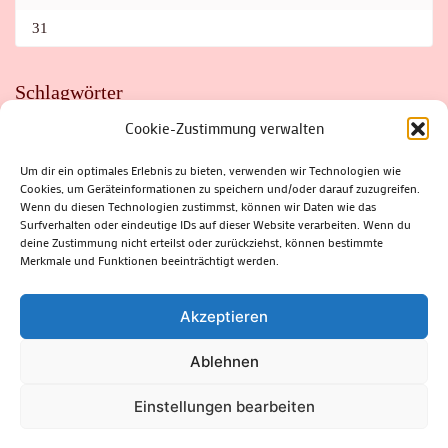
31
Schlagwörter
Cookie-Zustimmung verwalten
ADAC
AUTO
AUTOMEILE
BIOSPHÄRENRESERVAT THÜRINGER WALD
BORKENKÄFER
FAHRRAD
FLOHMARKT
FOLK
GEWINNSPIEL
HITZE
Um dir ein optimales Erlebnis zu bieten, verwenden wir Technologien wie
HITZEFALLE AUTO
IRISH DANCE
JAZZ
KABARETT
Cookies, um Geräteinformationen zu speichern und/oder darauf zuzugreifen.
KINDER
KIRMES
KLASSIK
KLEINE SUHLER REIHE
KRIMI
KULTUR
LESUNG
LOTTO
MEININGEN
Wenn du diesen Technologien zustimmst, können wir Daten wie das
PARASITEN
PILZE
SCHLEUSINGEN
SCHULWEG
Surfverhalten oder eindeutige IDs auf dieser Website verarbeiten. Wenn du
SOMMERFERIEN
SPORT
SRH
STADTFEST
deine Zustimmung nicht erteilst oder zurückziehst, können bestimmte
STADTMARKETING
STRASSENSPERRUNG
SUHL
SUHLER FRÜHLING
SUHLER STADTMARKETING
TANZEN
Merkmale und Funktionen beeinträchtigt werden.
THÜRINGENFORST
THÜRINGER WALD
URLAUB
VERANSTALTUNGEN
WALD
WALDBRAND
WINTER
ZELLA-MEHLIS
Akzeptieren
Ablehnen
(c) Rhön-Rennsteig-Verlag 2024. Alle Rechte vorbehalten.
Blossom
Einstellungen bearbeiten
Magazine | Developed By
Blossom Themes
.
Powered by