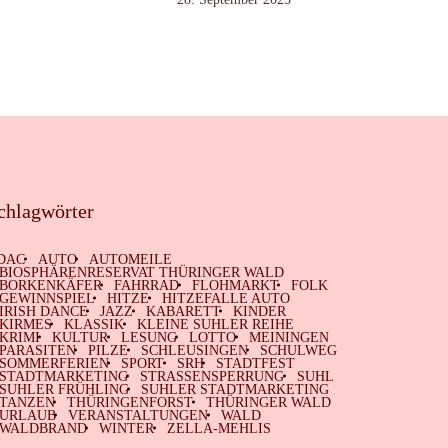
chlagwörter
DAC
AUTO
AUTOMEILE
BIOSPHÄRENRESERVAT THÜRINGER WALD
BORKENKÄFER
FAHRRAD
FLOHMARKT
FOLK
GEWINNSPIEL
HITZE
HITZEFALLE AUTO
IRISH DANCE
JAZZ
KABARETT
KINDER
KIRMES
KLASSIK
KLEINE SUHLER REIHE
KRIMI
KULTUR
LESUNG
LOTTO
MEININGEN
PARASITEN
PILZE
SCHLEUSINGEN
SCHULWEG
SOMMERFERIEN
SPORT
SRH
STADTFEST
STADTMARKETING
STRASSENSPERRUNG
SUHL
SUHLER FRÜHLING
SUHLER STADTMARKETING
TANZEN
THÜRINGENFORST
THÜRINGER WALD
URLAUB
VERANSTALTUNGEN
WALD
WALDBRAND
WINTER
ZELLA-MEHLIS