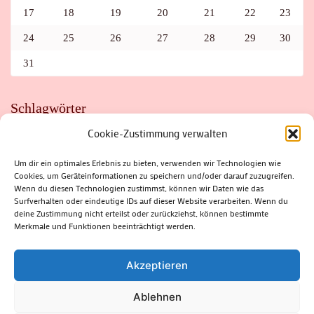
17
18
19
20
21
22
23
24
25
26
27
28
29
30
31
Schlagwörter
Cookie-Zustimmung verwalten
ADAC
AUTO
AUTOMEILE
BIOSPHÄRENRESERVAT THÜRINGER WALD
BORKENKÄFER
FAHRRAD
FLOHMARKT
FOLK
GEWINNSPIEL
HITZE
Um dir ein optimales Erlebnis zu bieten, verwenden wir Technologien wie
HITZEFALLE AUTO
IRISH DANCE
JAZZ
KABARETT
Cookies, um Geräteinformationen zu speichern und/oder darauf zuzugreifen.
KINDER
KIRMES
KLASSIK
KLEINE SUHLER REIHE
Wenn du diesen Technologien zustimmst, können wir Daten wie das
KRIMI
KULTUR
LESUNG
LOTTO
MEININGEN
PARASITEN
PILZE
SCHLEUSINGEN
SCHULWEG
Surfverhalten oder eindeutige IDs auf dieser Website verarbeiten. Wenn du
SOMMERFERIEN
SPORT
SRH
STADTFEST
deine Zustimmung nicht erteilst oder zurückziehst, können bestimmte
STADTMARKETING
STRASSENSPERRUNG
SUHL
SUHLER FRÜHLING
SUHLER STADTMARKETING
TANZEN
Merkmale und Funktionen beeinträchtigt werden.
THÜRINGENFORST
THÜRINGER WALD
URLAUB
VERANSTALTUNGEN
WALD
WALDBRAND
WINTER
ZELLA-MEHLIS
Akzeptieren
Ablehnen