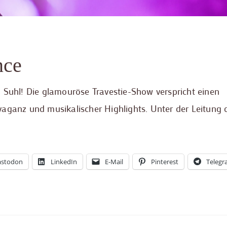
nce
 Suhl! Die glamouröse Travestie-Show verspricht einen
aganz und musikalischer Highlights. Unter der Leitung 
stodon
LinkedIn
E-Mail
Pinterest
Teleg