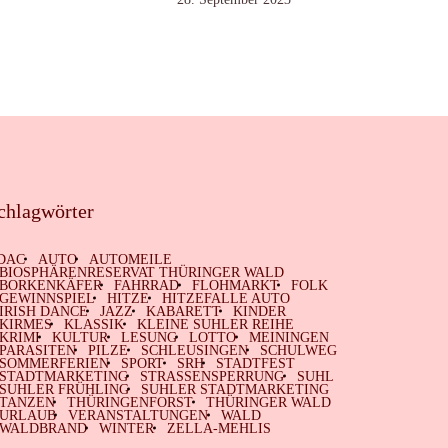
chlagwörter
DAC
AUTO
AUTOMEILE
BIOSPHÄRENRESERVAT THÜRINGER WALD
BORKENKÄFER
FAHRRAD
FLOHMARKT
FOLK
GEWINNSPIEL
HITZE
HITZEFALLE AUTO
IRISH DANCE
JAZZ
KABARETT
KINDER
KIRMES
KLASSIK
KLEINE SUHLER REIHE
KRIMI
KULTUR
LESUNG
LOTTO
MEININGEN
PARASITEN
PILZE
SCHLEUSINGEN
SCHULWEG
SOMMERFERIEN
SPORT
SRH
STADTFEST
STADTMARKETING
STRASSENSPERRUNG
SUHL
SUHLER FRÜHLING
SUHLER STADTMARKETING
TANZEN
THÜRINGENFORST
THÜRINGER WALD
URLAUB
VERANSTALTUNGEN
WALD
WALDBRAND
WINTER
ZELLA-MEHLIS