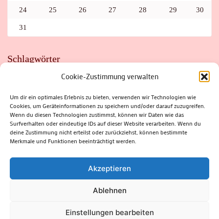
24
25
26
27
28
29
30
31
Schlagwörter
Cookie-Zustimmung verwalten
ADAC
AUTO
AUTOMEILE
BIOSPHÄRENRESERVAT THÜRINGER WALD
BORKENKÄFER
FAHRRAD
FLOHMARKT
FOLK
GEWINNSPIEL
HITZE
Um dir ein optimales Erlebnis zu bieten, verwenden wir Technologien wie
HITZEFALLE AUTO
IRISH DANCE
JAZZ
KABARETT
Cookies, um Geräteinformationen zu speichern und/oder darauf zuzugreifen.
KINDER
KIRMES
KLASSIK
KLEINE SUHLER REIHE
Wenn du diesen Technologien zustimmst, können wir Daten wie das
KRIMI
KULTUR
LESUNG
LOTTO
MEININGEN
PARASITEN
PILZE
SCHLEUSINGEN
SCHULWEG
Surfverhalten oder eindeutige IDs auf dieser Website verarbeiten. Wenn du
SOMMERFERIEN
SPORT
SRH
STADTFEST
deine Zustimmung nicht erteilst oder zurückziehst, können bestimmte
STADTMARKETING
STRASSENSPERRUNG
SUHL
SUHLER FRÜHLING
SUHLER STADTMARKETING
TANZEN
Merkmale und Funktionen beeinträchtigt werden.
THÜRINGENFORST
THÜRINGER WALD
URLAUB
VERANSTALTUNGEN
WALD
WALDBRAND
WINTER
ZELLA-MEHLIS
Akzeptieren
Ablehnen
(c) Rhön-Rennsteig-Verlag 2024. Alle Rechte vorbehalten.
Blossom
Einstellungen bearbeiten