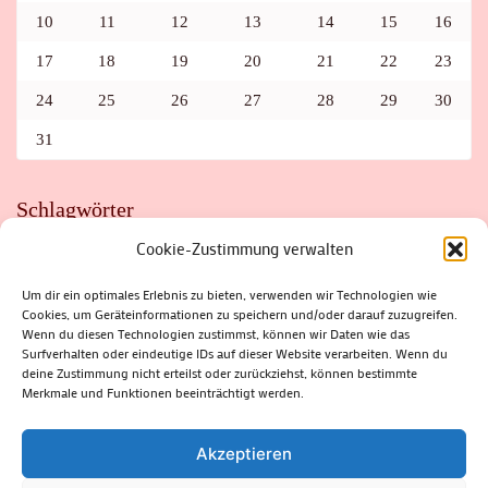
10
11
12
13
14
15
16
17
18
19
20
21
22
23
24
25
26
27
28
29
30
31
Schlagwörter
Cookie-Zustimmung verwalten
ADAC
AUTO
AUTOMEILE
BIOSPHÄRENRESERVAT THÜRINGER WALD
BORKENKÄFER
FAHRRAD
FLOHMARKT
FOLK
GEWINNSPIEL
HITZE
Um dir ein optimales Erlebnis zu bieten, verwenden wir Technologien wie
HITZEFALLE AUTO
IRISH DANCE
JAZZ
KABARETT
Cookies, um Geräteinformationen zu speichern und/oder darauf zuzugreifen.
KINDER
KIRMES
KLASSIK
KLEINE SUHLER REIHE
Wenn du diesen Technologien zustimmst, können wir Daten wie das
KRIMI
KULTUR
LESUNG
LOTTO
MEININGEN
PARASITEN
PILZE
SCHLEUSINGEN
SCHULWEG
Surfverhalten oder eindeutige IDs auf dieser Website verarbeiten. Wenn du
SOMMERFERIEN
SPORT
SRH
STADTFEST
deine Zustimmung nicht erteilst oder zurückziehst, können bestimmte
STADTMARKETING
STRASSENSPERRUNG
SUHL
SUHLER FRÜHLING
SUHLER STADTMARKETING
TANZEN
Merkmale und Funktionen beeinträchtigt werden.
THÜRINGENFORST
THÜRINGER WALD
URLAUB
VERANSTALTUNGEN
WALD
WALDBRAND
WINTER
ZELLA-MEHLIS
Akzeptieren