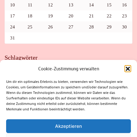
10
11
12
13
14
15
16
17
18
19
20
21
22
23
24
25
26
27
28
29
30
31
Schlagwörter
Cookie-Zustimmung verwalten
ADAC
AUTO
AUTOMEILE
BIOSPHÄRENRESERVAT THÜRINGER WALD
BORKENKÄFER
FAHRRAD
FLOHMARKT
FOLK
GEWINNSPIEL
HITZE
Um dir ein optimales Erlebnis zu bieten, verwenden wir Technologien wie
HITZEFALLE AUTO
IRISH DANCE
JAZZ
KABARETT
Cookies, um Geräteinformationen zu speichern und/oder darauf zuzugreifen.
KINDER
KIRMES
KLASSIK
KLEINE SUHLER REIHE
Wenn du diesen Technologien zustimmst, können wir Daten wie das
KRIMI
KULTUR
LESUNG
LOTTO
MEININGEN
PARASITEN
PILZE
SCHLEUSINGEN
SCHULWEG
Surfverhalten oder eindeutige IDs auf dieser Website verarbeiten. Wenn du
SOMMERFERIEN
SPORT
SRH
STADTFEST
deine Zustimmung nicht erteilst oder zurückziehst, können bestimmte
STADTMARKETING
STRASSENSPERRUNG
SUHL
SUHLER FRÜHLING
SUHLER STADTMARKETING
TANZEN
Merkmale und Funktionen beeinträchtigt werden.
THÜRINGENFORST
THÜRINGER WALD
URLAUB
VERANSTALTUNGEN
WALD
WALDBRAND
WINTER
ZELLA-MEHLIS
Akzeptieren