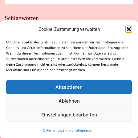
Schlagwörter
Cookie-Zustimmung verwalten
ADAC
AUTO
AUTOMEILE
BIOSPHÄRENRESERVAT THÜRINGER WALD
BORKENKÄFER
FAHRRAD
FLOHMARKT
FOLK
GEWINNSPIEL
HITZE
Um dir ein optimales Erlebnis zu bieten, verwenden wir Technologien wie
HITZEFALLE AUTO
IRISH DANCE
JAZZ
KABARETT
Cookies, um Geräteinformationen zu speichern und/oder darauf zuzugreifen.
KINDER
KIRMES
KLASSIK
KLEINE SUHLER REIHE
KRIMI
KULTUR
LESUNG
LOTTO
MEININGEN
Wenn du diesen Technologien zustimmst, können wir Daten wie das
PARASITEN
PILZE
SCHLEUSINGEN
SCHULWEG
Surfverhalten oder eindeutige IDs auf dieser Website verarbeiten. Wenn du
SOMMERFERIEN
SPORT
SRH
STADTFEST
deine Zustimmung nicht erteilst oder zurückziehst, können bestimmte
STADTMARKETING
STRASSENSPERRUNG
SUHL
SUHLER FRÜHLING
SUHLER STADTMARKETING
TANZEN
Merkmale und Funktionen beeinträchtigt werden.
THÜRINGENFORST
THÜRINGER WALD
URLAUB
VERANSTALTUNGEN
WALD
WALDBRAND
WINTER
ZELLA-MEHLIS
Akzeptieren
Ablehnen
(c) Rhön-Rennsteig-Verlag 2024. Alle Rechte vorbehalten.
Blossom
Einstellungen bearbeiten
Magazine | Developed By
Blossom Themes
.
Powered by
WordPress
.
Datenschutzerklärung
Datenschutzerklärung
Impressum