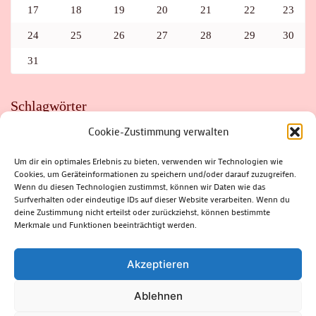
17
18
19
20
21
22
23
24
25
26
27
28
29
30
31
Schlagwörter
Cookie-Zustimmung verwalten
ADAC
AUTO
AUTOMEILE
BIOSPHÄRENRESERVAT THÜRINGER WALD
BORKENKÄFER
FAHRRAD
FLOHMARKT
FOLK
GEWINNSPIEL
HITZE
Um dir ein optimales Erlebnis zu bieten, verwenden wir Technologien wie
HITZEFALLE AUTO
IRISH DANCE
JAZZ
KABARETT
Cookies, um Geräteinformationen zu speichern und/oder darauf zuzugreifen.
KINDER
KIRMES
KLASSIK
KLEINE SUHLER REIHE
Wenn du diesen Technologien zustimmst, können wir Daten wie das
KRIMI
KULTUR
LESUNG
LOTTO
MEININGEN
PARASITEN
PILZE
SCHLEUSINGEN
SCHULWEG
Surfverhalten oder eindeutige IDs auf dieser Website verarbeiten. Wenn du
SOMMERFERIEN
SPORT
SRH
STADTFEST
deine Zustimmung nicht erteilst oder zurückziehst, können bestimmte
STADTMARKETING
STRASSENSPERRUNG
SUHL
SUHLER FRÜHLING
SUHLER STADTMARKETING
TANZEN
Merkmale und Funktionen beeinträchtigt werden.
THÜRINGENFORST
THÜRINGER WALD
URLAUB
VERANSTALTUNGEN
WALD
WALDBRAND
WINTER
ZELLA-MEHLIS
Akzeptieren
Ablehnen