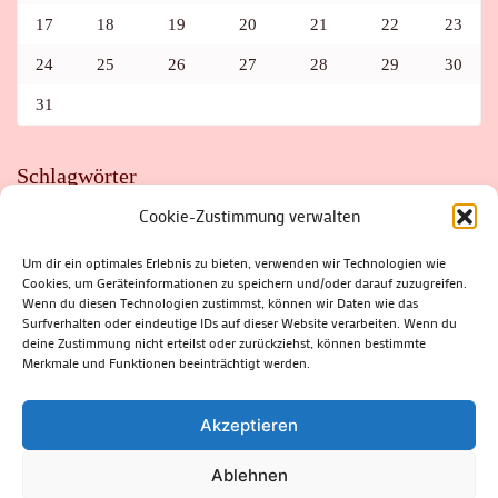
17
18
19
20
21
22
23
24
25
26
27
28
29
30
31
Schlagwörter
Cookie-Zustimmung verwalten
ADAC
AUTO
AUTOMEILE
BIOSPHÄRENRESERVAT THÜRINGER WALD
BORKENKÄFER
FAHRRAD
FLOHMARKT
FOLK
GEWINNSPIEL
HITZE
Um dir ein optimales Erlebnis zu bieten, verwenden wir Technologien wie
HITZEFALLE AUTO
IRISH DANCE
JAZZ
KABARETT
Cookies, um Geräteinformationen zu speichern und/oder darauf zuzugreifen.
KINDER
KIRMES
KLASSIK
KLEINE SUHLER REIHE
Wenn du diesen Technologien zustimmst, können wir Daten wie das
KRIMI
KULTUR
LESUNG
LOTTO
MEININGEN
PARASITEN
PILZE
SCHLEUSINGEN
SCHULWEG
Surfverhalten oder eindeutige IDs auf dieser Website verarbeiten. Wenn du
SOMMERFERIEN
SPORT
SRH
STADTFEST
deine Zustimmung nicht erteilst oder zurückziehst, können bestimmte
STADTMARKETING
STRASSENSPERRUNG
SUHL
SUHLER FRÜHLING
SUHLER STADTMARKETING
TANZEN
Merkmale und Funktionen beeinträchtigt werden.
THÜRINGENFORST
THÜRINGER WALD
URLAUB
VERANSTALTUNGEN
WALD
WALDBRAND
WINTER
ZELLA-MEHLIS
Akzeptieren
Ablehnen