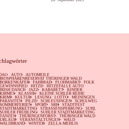
chlagwörter
DAC
AUTO
AUTOMEILE
BIOSPHÄRENRESERVAT THÜRINGER WALD
BORKENKÄFER
FAHRRAD
FLOHMARKT
FOLK
GEWINNSPIEL
HITZE
HITZEFALLE AUTO
IRISH DANCE
JAZZ
KABARETT
KINDER
KIRMES
KLASSIK
KLEINE SUHLER REIHE
KRIMI
KULTUR
LESUNG
LOTTO
MEININGEN
PARASITEN
PILZE
SCHLEUSINGEN
SCHULWEG
SOMMERFERIEN
SPORT
SRH
STADTFEST
STADTMARKETING
STRASSENSPERRUNG
SUHL
SUHLER FRÜHLING
SUHLER STADTMARKETING
TANZEN
THÜRINGENFORST
THÜRINGER WALD
URLAUB
VERANSTALTUNGEN
WALD
WALDBRAND
WINTER
ZELLA-MEHLIS