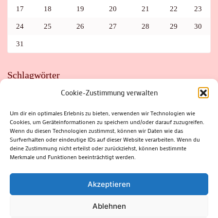
17
18
19
20
21
22
23
24
25
26
27
28
29
30
31
Schlagwörter
Cookie-Zustimmung verwalten
ADAC
AUTO
AUTOMEILE
BIOSPHÄRENRESERVAT THÜRINGER WALD
BORKENKÄFER
FAHRRAD
FLOHMARKT
FOLK
GEWINNSPIEL
HITZE
Um dir ein optimales Erlebnis zu bieten, verwenden wir Technologien wie
HITZEFALLE AUTO
IRISH DANCE
JAZZ
KABARETT
Cookies, um Geräteinformationen zu speichern und/oder darauf zuzugreifen.
KINDER
KIRMES
KLASSIK
KLEINE SUHLER REIHE
Wenn du diesen Technologien zustimmst, können wir Daten wie das
KRIMI
KULTUR
LESUNG
LOTTO
MEININGEN
PARASITEN
PILZE
SCHLEUSINGEN
SCHULWEG
Surfverhalten oder eindeutige IDs auf dieser Website verarbeiten. Wenn du
SOMMERFERIEN
SPORT
SRH
STADTFEST
deine Zustimmung nicht erteilst oder zurückziehst, können bestimmte
STADTMARKETING
STRASSENSPERRUNG
SUHL
SUHLER FRÜHLING
SUHLER STADTMARKETING
TANZEN
Merkmale und Funktionen beeinträchtigt werden.
THÜRINGENFORST
THÜRINGER WALD
URLAUB
VERANSTALTUNGEN
WALD
WALDBRAND
WINTER
ZELLA-MEHLIS
Akzeptieren
Ablehnen