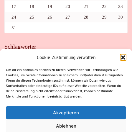
17
18
19
20
21
22
23
24
25
26
27
28
29
30
31
Schlagwörter
Cookie-Zustimmung verwalten
ADAC
AUTO
AUTOMEILE
BIOSPHÄRENRESERVAT THÜRINGER WALD
BORKENKÄFER
FAHRRAD
FLOHMARKT
FOLK
GEWINNSPIEL
HITZE
Um dir ein optimales Erlebnis zu bieten, verwenden wir Technologien wie
HITZEFALLE AUTO
IRISH DANCE
JAZZ
KABARETT
Cookies, um Geräteinformationen zu speichern und/oder darauf zuzugreifen.
KINDER
KIRMES
KLASSIK
KLEINE SUHLER REIHE
Wenn du diesen Technologien zustimmst, können wir Daten wie das
KRIMI
KULTUR
LESUNG
LOTTO
MEININGEN
PARASITEN
PILZE
SCHLEUSINGEN
SCHULWEG
Surfverhalten oder eindeutige IDs auf dieser Website verarbeiten. Wenn du
SOMMERFERIEN
SPORT
SRH
STADTFEST
deine Zustimmung nicht erteilst oder zurückziehst, können bestimmte
STADTMARKETING
STRASSENSPERRUNG
SUHL
SUHLER FRÜHLING
SUHLER STADTMARKETING
TANZEN
Merkmale und Funktionen beeinträchtigt werden.
THÜRINGENFORST
THÜRINGER WALD
URLAUB
VERANSTALTUNGEN
WALD
WALDBRAND
WINTER
ZELLA-MEHLIS
Akzeptieren
Ablehnen