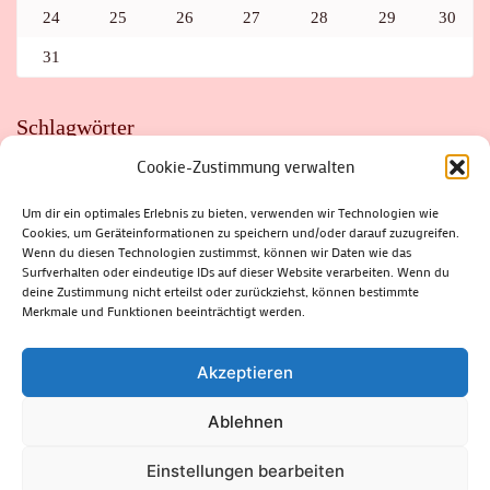
24
25
26
27
28
29
30
31
Schlagwörter
Cookie-Zustimmung verwalten
ADAC
AUTO
AUTOMEILE
BIOSPHÄRENRESERVAT THÜRINGER WALD
BORKENKÄFER
FAHRRAD
FLOHMARKT
FOLK
GEWINNSPIEL
HITZE
Um dir ein optimales Erlebnis zu bieten, verwenden wir Technologien wie
HITZEFALLE AUTO
IRISH DANCE
JAZZ
KABARETT
Cookies, um Geräteinformationen zu speichern und/oder darauf zuzugreifen.
KINDER
KIRMES
KLASSIK
KLEINE SUHLER REIHE
Wenn du diesen Technologien zustimmst, können wir Daten wie das
KRIMI
KULTUR
LESUNG
LOTTO
MEININGEN
PARASITEN
PILZE
SCHLEUSINGEN
SCHULWEG
Surfverhalten oder eindeutige IDs auf dieser Website verarbeiten. Wenn du
SOMMERFERIEN
SPORT
SRH
STADTFEST
deine Zustimmung nicht erteilst oder zurückziehst, können bestimmte
STADTMARKETING
STRASSENSPERRUNG
SUHL
SUHLER FRÜHLING
SUHLER STADTMARKETING
TANZEN
Merkmale und Funktionen beeinträchtigt werden.
THÜRINGENFORST
THÜRINGER WALD
URLAUB
VERANSTALTUNGEN
WALD
WALDBRAND
WINTER
ZELLA-MEHLIS
Akzeptieren
Ablehnen
(c) Rhön-Rennsteig-Verlag 2024. Alle Rechte vorbehalten.
Blossom
Einstellungen bearbeiten