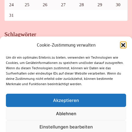
24
25
26
27
28
29
30
31
Schlagwörter
Cookie-Zustimmung verwalten
ADAC
AUTO
AUTOMEILE
BIOSPHÄRENRESERVAT THÜRINGER WALD
BORKENKÄFER
FAHRRAD
FLOHMARKT
FOLK
GEWINNSPIEL
HITZE
Um dir ein optimales Erlebnis zu bieten, verwenden wir Technologien wie
HITZEFALLE AUTO
IRISH DANCE
JAZZ
KABARETT
Cookies, um Geräteinformationen zu speichern und/oder darauf zuzugreifen.
KINDER
KIRMES
KLASSIK
KLEINE SUHLER REIHE
Wenn du diesen Technologien zustimmst, können wir Daten wie das
KRIMI
KULTUR
LESUNG
LOTTO
MEININGEN
PARASITEN
PILZE
SCHLEUSINGEN
SCHULWEG
Surfverhalten oder eindeutige IDs auf dieser Website verarbeiten. Wenn du
SOMMERFERIEN
SPORT
SRH
STADTFEST
deine Zustimmung nicht erteilst oder zurückziehst, können bestimmte
STADTMARKETING
STRASSENSPERRUNG
SUHL
SUHLER FRÜHLING
SUHLER STADTMARKETING
TANZEN
Merkmale und Funktionen beeinträchtigt werden.
THÜRINGENFORST
THÜRINGER WALD
URLAUB
VERANSTALTUNGEN
WALD
WALDBRAND
WINTER
ZELLA-MEHLIS
Akzeptieren
Ablehnen
(c) Rhön-Rennsteig-Verlag 2024. Alle Rechte vorbehalten.
Blossom
Einstellungen bearbeiten