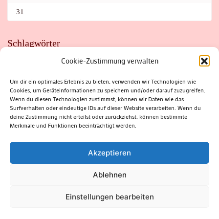
31
Schlagwörter
Cookie-Zustimmung verwalten
ADAC
AUTO
AUTOMEILE
BIOSPHÄRENRESERVAT THÜRINGER WALD
BORKENKÄFER
FAHRRAD
FLOHMARKT
FOLK
GEWINNSPIEL
HITZE
Um dir ein optimales Erlebnis zu bieten, verwenden wir Technologien wie
HITZEFALLE AUTO
IRISH DANCE
JAZZ
KABARETT
Cookies, um Geräteinformationen zu speichern und/oder darauf zuzugreifen.
KINDER
KIRMES
KLASSIK
KLEINE SUHLER REIHE
KRIMI
KULTUR
LESUNG
LOTTO
MEININGEN
Wenn du diesen Technologien zustimmst, können wir Daten wie das
PARASITEN
PILZE
SCHLEUSINGEN
SCHULWEG
Surfverhalten oder eindeutige IDs auf dieser Website verarbeiten. Wenn du
SOMMERFERIEN
SPORT
SRH
STADTFEST
deine Zustimmung nicht erteilst oder zurückziehst, können bestimmte
STADTMARKETING
STRASSENSPERRUNG
SUHL
SUHLER FRÜHLING
SUHLER STADTMARKETING
TANZEN
Merkmale und Funktionen beeinträchtigt werden.
THÜRINGENFORST
THÜRINGER WALD
URLAUB
VERANSTALTUNGEN
WALD
WALDBRAND
WINTER
ZELLA-MEHLIS
Akzeptieren
Ablehnen
(c) Rhön-Rennsteig-Verlag 2024. Alle Rechte vorbehalten.
Blossom
Einstellungen bearbeiten
Magazine | Developed By
Blossom Themes
.
Powered by
WordPress
.
Datenschutzerklärung