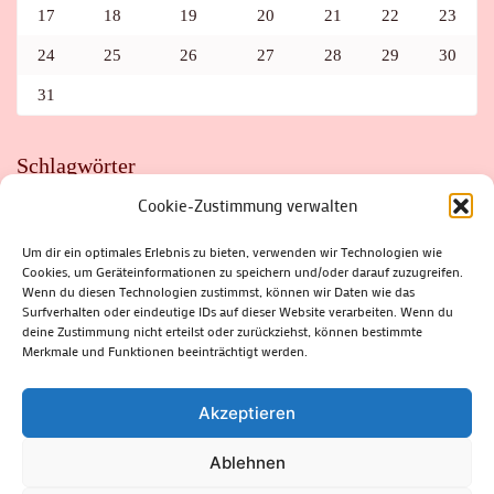
17
18
19
20
21
22
23
24
25
26
27
28
29
30
31
Schlagwörter
Cookie-Zustimmung verwalten
ADAC
AUTO
AUTOMEILE
BIOSPHÄRENRESERVAT THÜRINGER WALD
BORKENKÄFER
FAHRRAD
FLOHMARKT
FOLK
GEWINNSPIEL
HITZE
Um dir ein optimales Erlebnis zu bieten, verwenden wir Technologien wie
HITZEFALLE AUTO
IRISH DANCE
JAZZ
KABARETT
Cookies, um Geräteinformationen zu speichern und/oder darauf zuzugreifen.
KINDER
KIRMES
KLASSIK
KLEINE SUHLER REIHE
Wenn du diesen Technologien zustimmst, können wir Daten wie das
KRIMI
KULTUR
LESUNG
LOTTO
MEININGEN
PARASITEN
PILZE
SCHLEUSINGEN
SCHULWEG
Surfverhalten oder eindeutige IDs auf dieser Website verarbeiten. Wenn du
SOMMERFERIEN
SPORT
SRH
STADTFEST
deine Zustimmung nicht erteilst oder zurückziehst, können bestimmte
STADTMARKETING
STRASSENSPERRUNG
SUHL
SUHLER FRÜHLING
SUHLER STADTMARKETING
TANZEN
Merkmale und Funktionen beeinträchtigt werden.
THÜRINGENFORST
THÜRINGER WALD
URLAUB
VERANSTALTUNGEN
WALD
WALDBRAND
WINTER
ZELLA-MEHLIS
Akzeptieren
Ablehnen