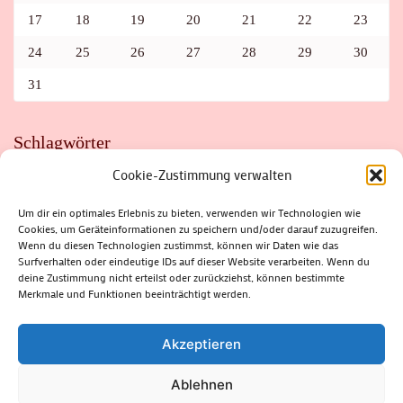
17
18
19
20
21
22
23
24
25
26
27
28
29
30
31
Schlagwörter
Cookie-Zustimmung verwalten
ADAC
AUTO
AUTOMEILE
BIOSPHÄRENRESERVAT THÜRINGER WALD
BORKENKÄFER
FAHRRAD
FLOHMARKT
FOLK
GEWINNSPIEL
HITZE
Um dir ein optimales Erlebnis zu bieten, verwenden wir Technologien wie
HITZEFALLE AUTO
IRISH DANCE
JAZZ
KABARETT
Cookies, um Geräteinformationen zu speichern und/oder darauf zuzugreifen.
KINDER
KIRMES
KLASSIK
KLEINE SUHLER REIHE
Wenn du diesen Technologien zustimmst, können wir Daten wie das
KRIMI
KULTUR
LESUNG
LOTTO
MEININGEN
PARASITEN
PILZE
SCHLEUSINGEN
SCHULWEG
Surfverhalten oder eindeutige IDs auf dieser Website verarbeiten. Wenn du
SOMMERFERIEN
SPORT
SRH
STADTFEST
deine Zustimmung nicht erteilst oder zurückziehst, können bestimmte
STADTMARKETING
STRASSENSPERRUNG
SUHL
SUHLER FRÜHLING
SUHLER STADTMARKETING
TANZEN
Merkmale und Funktionen beeinträchtigt werden.
THÜRINGENFORST
THÜRINGER WALD
URLAUB
VERANSTALTUNGEN
WALD
WALDBRAND
WINTER
ZELLA-MEHLIS
Akzeptieren
Ablehnen