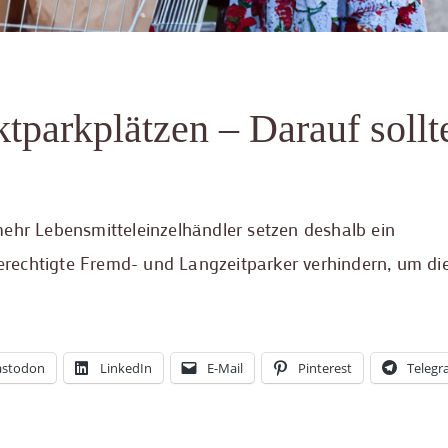
tparkplätzen – Darauf sollt
!
ehr Lebensmitteleinzelhändler setzen deshalb ein
rechtigte Fremd- und Langzeitparker verhindern, um di
stodon
LinkedIn
E-Mail
Pinterest
Teleg