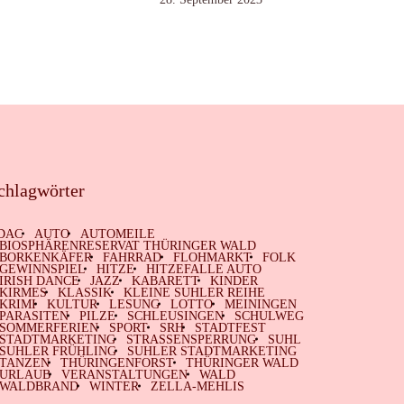
chlagwörter
DAC
AUTO
AUTOMEILE
BIOSPHÄRENRESERVAT THÜRINGER WALD
BORKENKÄFER
FAHRRAD
FLOHMARKT
FOLK
GEWINNSPIEL
HITZE
HITZEFALLE AUTO
IRISH DANCE
JAZZ
KABARETT
KINDER
KIRMES
KLASSIK
KLEINE SUHLER REIHE
KRIMI
KULTUR
LESUNG
LOTTO
MEININGEN
PARASITEN
PILZE
SCHLEUSINGEN
SCHULWEG
SOMMERFERIEN
SPORT
SRH
STADTFEST
STADTMARKETING
STRASSENSPERRUNG
SUHL
SUHLER FRÜHLING
SUHLER STADTMARKETING
TANZEN
THÜRINGENFORST
THÜRINGER WALD
URLAUB
VERANSTALTUNGEN
WALD
WALDBRAND
WINTER
ZELLA-MEHLIS