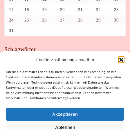
17
18
19
20
21
22
23
24
25
26
27
28
29
30
31
Schlagwörter
Cookie-Zustimmung verwalten
ADAC
AUTO
AUTOMEILE
BIOSPHÄRENRESERVAT THÜRINGER WALD
BORKENKÄFER
FAHRRAD
FLOHMARKT
FOLK
GEWINNSPIEL
HITZE
Um dir ein optimales Erlebnis zu bieten, verwenden wir Technologien wie
HITZEFALLE AUTO
IRISH DANCE
JAZZ
KABARETT
Cookies, um Geräteinformationen zu speichern und/oder darauf zuzugreifen.
KINDER
KIRMES
KLASSIK
KLEINE SUHLER REIHE
Wenn du diesen Technologien zustimmst, können wir Daten wie das
KRIMI
KULTUR
LESUNG
LOTTO
MEININGEN
PARASITEN
PILZE
SCHLEUSINGEN
SCHULWEG
Surfverhalten oder eindeutige IDs auf dieser Website verarbeiten. Wenn du
SOMMERFERIEN
SPORT
SRH
STADTFEST
deine Zustimmung nicht erteilst oder zurückziehst, können bestimmte
STADTMARKETING
STRASSENSPERRUNG
SUHL
SUHLER FRÜHLING
SUHLER STADTMARKETING
TANZEN
Merkmale und Funktionen beeinträchtigt werden.
THÜRINGENFORST
THÜRINGER WALD
URLAUB
VERANSTALTUNGEN
WALD
WALDBRAND
WINTER
ZELLA-MEHLIS
Akzeptieren
Ablehnen