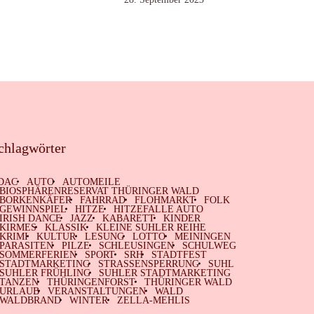
chlagwörter
DAC
AUTO
AUTOMEILE
BIOSPHÄRENRESERVAT THÜRINGER WALD
BORKENKÄFER
FAHRRAD
FLOHMARKT
FOLK
GEWINNSPIEL
HITZE
HITZEFALLE AUTO
IRISH DANCE
JAZZ
KABARETT
KINDER
KIRMES
KLASSIK
KLEINE SUHLER REIHE
KRIMI
KULTUR
LESUNG
LOTTO
MEININGEN
PARASITEN
PILZE
SCHLEUSINGEN
SCHULWEG
SOMMERFERIEN
SPORT
SRH
STADTFEST
STADTMARKETING
STRASSENSPERRUNG
SUHL
SUHLER FRÜHLING
SUHLER STADTMARKETING
TANZEN
THÜRINGENFORST
THÜRINGER WALD
URLAUB
VERANSTALTUNGEN
WALD
WALDBRAND
WINTER
ZELLA-MEHLIS