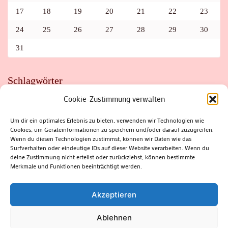
17
18
19
20
21
22
23
24
25
26
27
28
29
30
31
Schlagwörter
Cookie-Zustimmung verwalten
ADAC
AUTO
AUTOMEILE
BIOSPHÄRENRESERVAT THÜRINGER WALD
BORKENKÄFER
FAHRRAD
FLOHMARKT
FOLK
GEWINNSPIEL
HITZE
Um dir ein optimales Erlebnis zu bieten, verwenden wir Technologien wie
HITZEFALLE AUTO
IRISH DANCE
JAZZ
KABARETT
Cookies, um Geräteinformationen zu speichern und/oder darauf zuzugreifen.
KINDER
KIRMES
KLASSIK
KLEINE SUHLER REIHE
Wenn du diesen Technologien zustimmst, können wir Daten wie das
KRIMI
KULTUR
LESUNG
LOTTO
MEININGEN
PARASITEN
PILZE
SCHLEUSINGEN
SCHULWEG
Surfverhalten oder eindeutige IDs auf dieser Website verarbeiten. Wenn du
SOMMERFERIEN
SPORT
SRH
STADTFEST
deine Zustimmung nicht erteilst oder zurückziehst, können bestimmte
STADTMARKETING
STRASSENSPERRUNG
SUHL
SUHLER FRÜHLING
SUHLER STADTMARKETING
TANZEN
Merkmale und Funktionen beeinträchtigt werden.
THÜRINGENFORST
THÜRINGER WALD
URLAUB
VERANSTALTUNGEN
WALD
WALDBRAND
WINTER
ZELLA-MEHLIS
Akzeptieren
Ablehnen