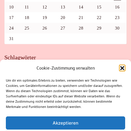
10
11
12
13
14
15
16
17
18
19
20
21
22
23
24
25
26
27
28
29
30
31
Schlagwörter
Cookie-Zustimmung verwalten
ADAC
AUTO
AUTOMEILE
BIOSPHÄRENRESERVAT THÜRINGER WALD
BORKENKÄFER
FAHRRAD
FLOHMARKT
FOLK
GEWINNSPIEL
HITZE
Um dir ein optimales Erlebnis zu bieten, verwenden wir Technologien wie
HITZEFALLE AUTO
IRISH DANCE
JAZZ
KABARETT
Cookies, um Geräteinformationen zu speichern und/oder darauf zuzugreifen.
KINDER
KIRMES
KLASSIK
KLEINE SUHLER REIHE
Wenn du diesen Technologien zustimmst, können wir Daten wie das
KRIMI
KULTUR
LESUNG
LOTTO
MEININGEN
PARASITEN
PILZE
SCHLEUSINGEN
SCHULWEG
Surfverhalten oder eindeutige IDs auf dieser Website verarbeiten. Wenn du
SOMMERFERIEN
SPORT
SRH
STADTFEST
deine Zustimmung nicht erteilst oder zurückziehst, können bestimmte
STADTMARKETING
STRASSENSPERRUNG
SUHL
SUHLER FRÜHLING
SUHLER STADTMARKETING
TANZEN
Merkmale und Funktionen beeinträchtigt werden.
THÜRINGENFORST
THÜRINGER WALD
URLAUB
VERANSTALTUNGEN
WALD
WALDBRAND
WINTER
ZELLA-MEHLIS
Akzeptieren