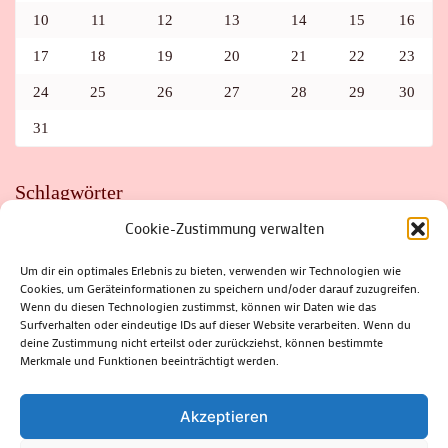
10
11
12
13
14
15
16
17
18
19
20
21
22
23
24
25
26
27
28
29
30
31
Schlagwörter
Cookie-Zustimmung verwalten
ADAC
AUTO
AUTOMEILE
BIOSPHÄRENRESERVAT THÜRINGER WALD
BORKENKÄFER
FAHRRAD
FLOHMARKT
FOLK
GEWINNSPIEL
HITZE
Um dir ein optimales Erlebnis zu bieten, verwenden wir Technologien wie
HITZEFALLE AUTO
IRISH DANCE
JAZZ
KABARETT
Cookies, um Geräteinformationen zu speichern und/oder darauf zuzugreifen.
KINDER
KIRMES
KLASSIK
KLEINE SUHLER REIHE
Wenn du diesen Technologien zustimmst, können wir Daten wie das
KRIMI
KULTUR
LESUNG
LOTTO
MEININGEN
PARASITEN
PILZE
SCHLEUSINGEN
SCHULWEG
Surfverhalten oder eindeutige IDs auf dieser Website verarbeiten. Wenn du
SOMMERFERIEN
SPORT
SRH
STADTFEST
deine Zustimmung nicht erteilst oder zurückziehst, können bestimmte
STADTMARKETING
STRASSENSPERRUNG
SUHL
SUHLER FRÜHLING
SUHLER STADTMARKETING
TANZEN
Merkmale und Funktionen beeinträchtigt werden.
THÜRINGENFORST
THÜRINGER WALD
URLAUB
VERANSTALTUNGEN
WALD
WALDBRAND
WINTER
ZELLA-MEHLIS
Akzeptieren