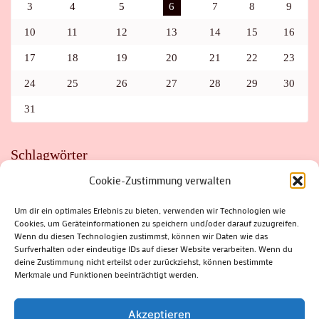
3
4
5
6
7
8
9
10
11
12
13
14
15
16
17
18
19
20
21
22
23
24
25
26
27
28
29
30
31
Schlagwörter
Cookie-Zustimmung verwalten
ADAC
AUTO
AUTOMEILE
BIOSPHÄRENRESERVAT THÜRINGER WALD
BORKENKÄFER
FAHRRAD
FLOHMARKT
FOLK
GEWINNSPIEL
HITZE
Um dir ein optimales Erlebnis zu bieten, verwenden wir Technologien wie
HITZEFALLE AUTO
IRISH DANCE
JAZZ
KABARETT
Cookies, um Geräteinformationen zu speichern und/oder darauf zuzugreifen.
KINDER
KIRMES
KLASSIK
KLEINE SUHLER REIHE
KRIMI
KULTUR
LESUNG
LOTTO
MEININGEN
Wenn du diesen Technologien zustimmst, können wir Daten wie das
PARASITEN
PILZE
SCHLEUSINGEN
SCHULWEG
Surfverhalten oder eindeutige IDs auf dieser Website verarbeiten. Wenn du
SOMMERFERIEN
SPORT
SRH
STADTFEST
deine Zustimmung nicht erteilst oder zurückziehst, können bestimmte
STADTMARKETING
STRASSENSPERRUNG
SUHL
SUHLER FRÜHLING
SUHLER STADTMARKETING
TANZEN
Merkmale und Funktionen beeinträchtigt werden.
THÜRINGENFORST
THÜRINGER WALD
URLAUB
VERANSTALTUNGEN
WALD
WALDBRAND
WINTER
ZELLA-MEHLIS
Akzeptieren