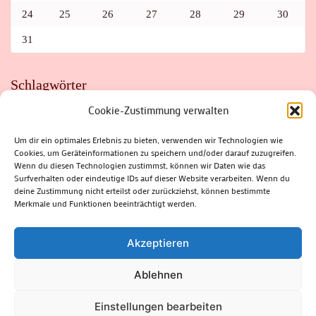
24
25
26
27
28
29
30
31
Schlagwörter
Cookie-Zustimmung verwalten
ADAC
AUTO
AUTOMEILE
BIOSPHÄRENRESERVAT THÜRINGER WALD
BORKENKÄFER
FAHRRAD
FLOHMARKT
FOLK
GEWINNSPIEL
HITZE
Um dir ein optimales Erlebnis zu bieten, verwenden wir Technologien wie
HITZEFALLE AUTO
IRISH DANCE
JAZZ
KABARETT
Cookies, um Geräteinformationen zu speichern und/oder darauf zuzugreifen.
KINDER
KIRMES
KLASSIK
KLEINE SUHLER REIHE
Wenn du diesen Technologien zustimmst, können wir Daten wie das
KRIMI
KULTUR
LESUNG
LOTTO
MEININGEN
PARASITEN
PILZE
SCHLEUSINGEN
SCHULWEG
Surfverhalten oder eindeutige IDs auf dieser Website verarbeiten. Wenn du
SOMMERFERIEN
SPORT
SRH
STADTFEST
deine Zustimmung nicht erteilst oder zurückziehst, können bestimmte
STADTMARKETING
STRASSENSPERRUNG
SUHL
SUHLER FRÜHLING
SUHLER STADTMARKETING
TANZEN
Merkmale und Funktionen beeinträchtigt werden.
THÜRINGENFORST
THÜRINGER WALD
URLAUB
VERANSTALTUNGEN
WALD
WALDBRAND
WINTER
ZELLA-MEHLIS
Akzeptieren
Ablehnen
(c) Rhön-Rennsteig-Verlag 2024. Alle Rechte vorbehalten.
Blossom
Einstellungen bearbeiten